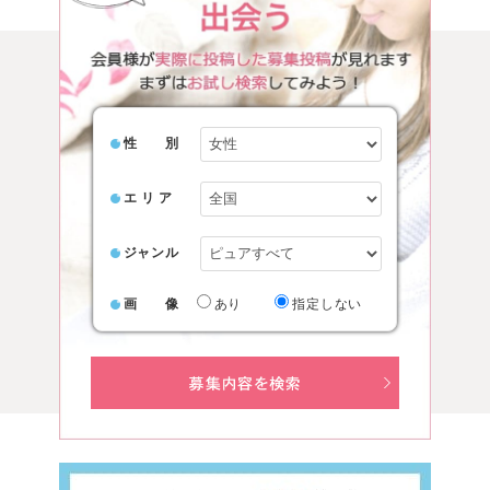
性 別
エ リ ア
ジャンル
画 像
あり
指定しない