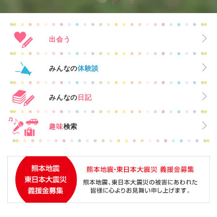
出会う
みんなの
体験談
みんなの
日記
趣味
検索